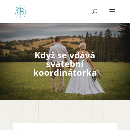
Když se vdává
svatební
koordinátorka