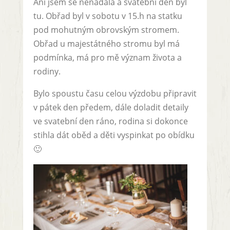
Ani jsem se nenadála a svatební den byl
tu. Obřad byl v sobotu v 15.h na statku
pod mohutným obrovským stromem.
Obřad u majestátného stromu byl má
podmínka, má pro mě význam života a
rodiny.
Bylo spoustu času celou výzdobu připravit
v pátek den předem, dále doladit detaily
ve svatební den ráno, rodina si dokonce
stihla dát oběd a děti vyspinkat po obídku
🙂