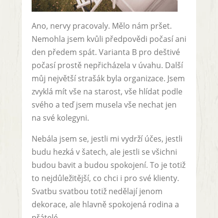
Ano, nervy pracovaly. Mělo nám pršet.
Nemohla jsem kvůli předpovědi počasí ani
den předem spát. Varianta B pro deštivé
počasí prostě nepřicházela v úvahu. Další
můj největší strašák byla organizace. Jsem
zvyklá mít vše na starost, vše hlídat podle
svého a teď jsem musela vše nechat jen
na své kolegyni.
Nebála jsem se, jestli mi vydrží účes, jestli
budu hezká v šatech, ale jestli se všichni
budou bavit a budou spokojení. To je totiž
to nejdůležitější, co chci i pro své klienty.
Svatbu svatbou totiž nedělají jenom
dekorace, ale hlavně spokojená rodina a
přátelé.