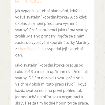
18.10.2020
h
Jak vypadá svatební plánování, když se
vdává svatební koordinátorka? A co když
okolnosti změní představu vysněné
svatby? Proč snoubenci jako téma svatby
zvolili „Malého prince“? Pojďte se s námi
začíst do vyprávění koordinátorky Martiny
z
Akce Stylově
, jak vypadal její svatební
den.
Jako svatební koordinátorka pracuji od
roku 2013 a musím upřímně říci, že miluji
svatby. Dělám opravdu svou práci snů.
Všichni v okolí mi tuto práci závidí, i když
každá svatba není na první pohled tak
jednoduchá na přípravu a organizaci a
skrývá se za tím hodně hodin tvrdé práce.