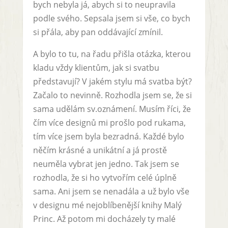
bych nebyla já, abych si to neupravila
podle svého. Sepsala jsem si vše, co bych
si přála, aby pan oddávající zmínil.
A bylo to tu, na řadu přišla otázka, kterou
kladu vždy klientům, jak si svatbu
představují? V jakém stylu má svatba být?
Začalo to nevinně. Rozhodla jsem se, že si
sama udělám sv.oznámení. Musím říci, že
čím více designů mi prošlo pod rukama,
tím více jsem byla bezradná. Každé bylo
něčím krásné a unikátní a já prostě
neuměla vybrat jen jedno. Tak jsem se
rozhodla, že si ho vytvořím celé úplně
sama. Ani jsem se nenadála a už bylo vše
v designu mé nejoblíbenější knihy Malý
Princ. Až potom mi docházely ty malé