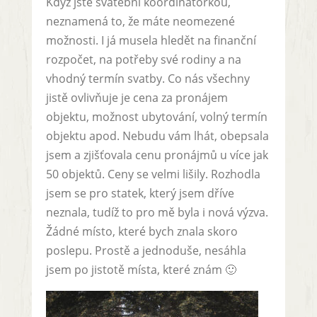
Když jste svatební koordinátorkou,
neznamená to, že máte neomezené
možnosti. I já musela hledět na finanční
rozpočet, na potřeby své rodiny a na
vhodný termín svatby. Co nás všechny
jistě ovlivňuje je cena za pronájem
objektu, možnost ubytování, volný termín
objektu apod. Nebudu vám lhát, obepsala
jsem a zjišťovala cenu pronájmů u více jak
50 objektů. Ceny se velmi lišily. Rozhodla
jsem se pro statek, který jsem dříve
neznala, tudíž to pro mě byla i nová výzva.
Žádné místo, které bych znala skoro
poslepu. Prostě a jednoduše, nesáhla
jsem po jistotě místa, které znám 🙂