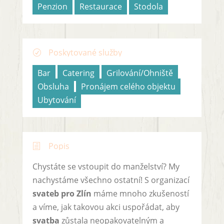
Penzion
Restaurace
Stodola
Poskytované služby
R
Bar
Catering
Grilování/Ohniště
Obsluha
Pronájem celého objektu
Ubytování
Popis
h
Chystáte se vstoupit do manželství? My
nachystáme všechno ostatní! S organizací
svateb pro Zlín
máme mnoho zkušeností
a víme, jak takovou akci uspořádat, aby
svatba
zůstala neopakovatelným a