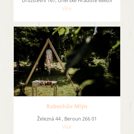
Družstevní 167, Uherské Hradiště 68605
Více
Rabochův Mlýn
Železná 44 , Beroun 266 01
Více