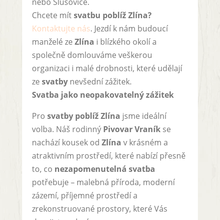
nebo Slušovice.
Chcete mít
svatbu poblíž Zlína?
Kontaktujte nás
. Jezdí k nám budoucí
manželé ze
Zlína
i blízkého okolí a
společně domlouváme veškerou
organizaci i malé drobnosti, které udělají
ze
svatby
nevšední zážitek.
Svatba jako neopakovatelný zážitek
Pro
svatby poblíž Zlína
jsme ideální
volba. Náš rodinný
Pivovar Vraník
se
nachází kousek od
Zlína
v krásném a
atraktivním prostředí, které nabízí přesně
to, co
nezapomenutelná svatba
potřebuje – malebná příroda, moderní
zázemí, příjemné prostředí a
zrekonstruované prostory, které Vás