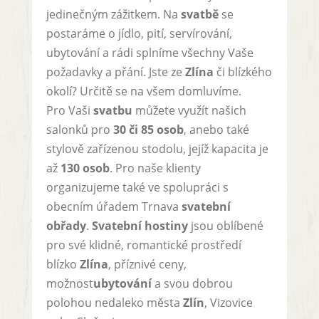
jedinečným zážitkem. Na
svatbě
se
postaráme o jídlo, pití, servírování,
ubytování a rádi splníme všechny Vaše
požadavky a přání. Jste ze
Zlína
či blízkého
okolí? Určitě se na všem domluvíme.
Pro Vaši
svatbu
můžete využít našich
salonků pro
30 či 85 osob
, anebo také
stylově zařízenou stodolu, jejíž kapacita je
až
130 osob
. Pro naše klienty
organizujeme také ve spolupráci s
obecním úřadem Trnava
svatební
obřady
.
Svatební hostiny
jsou oblíbené
pro své klidné, romantické prostředí
blízko
Zlína
, příznivé ceny,
možnost
ubytování
a svou dobrou
polohou nedaleko města
Zlín
, Vizovice