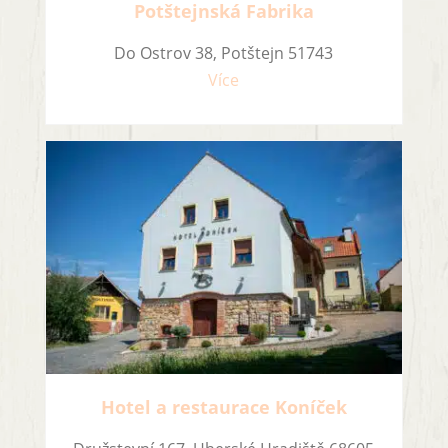
Potštejnská Fabrika
Do Ostrov 38, Potštejn 51743
Více
Hotel a restaurace Koníček