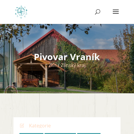
Pivovar Vraník
Zlín
/
Zlínský kraj
Kategorie
Z