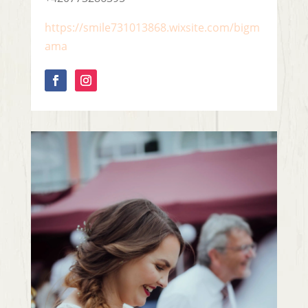
https://smile731013868.wixsite.com/bigm
ama