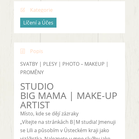
Kategorie
Z
Líčení a Účes
Popis
h
SVATBY | PLESY | PHOTO – MAKEUP |
PROMĚNY
STUDIO
BIG MAMA | MAKE-UP
ARTIST
Místo, kde se dějí zázraky
„Vítejte na stránkách B|M studia! Jmenuji
se Lili a působím v Ústeckém kraji jako
vizážistka. Naleznete u mne služby jako