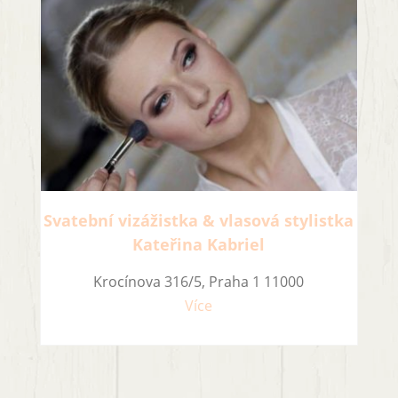
Svatební vizážistka & vlasová stylistka
Kateřina Kabriel
Krocínova 316/5, Praha 1 11000
Více