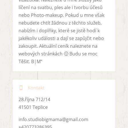
líčení na svatbu, ples ale i tvorbu účesů
nebo Photo-makeup. Pokud u mne však
nebudete chtít žádnou z těchto služeb,
nabízím i doplňky, které se jistě hodí k
jakékoliv události a dají se zapůjčit nebo
zakoupit. Aktuální ceník naleznete na
webových stránkách 🙂 Budu se moc
Těšit. B|M“
Kontakt

28.října 712/14
41501 Teplice
info.studiobigmama@gmail.com
+420773286395